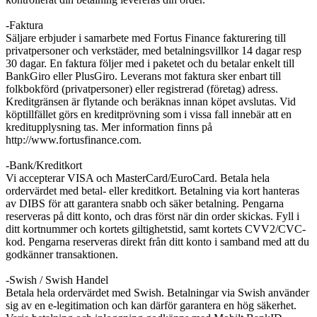
-Faktura
Säljare erbjuder i samarbete med Fortus Finance fakturering till
privatpersoner och verkstäder, med betalningsvillkor 14 dagar resp
30 dagar. En faktura följer med i paketet och du betalar enkelt till
BankGiro eller PlusGiro. Leverans mot faktura sker enbart till
folkbokförd (privatpersoner) eller registrerad (företag) adress.
Kreditgränsen är flytande och beräknas innan köpet avslutas. Vid
köptillfället görs en kreditprövning som i vissa fall innebär att en
kreditupplysning tas. Mer information finns på
http://www.fortusfinance.com.
-Bank/Kreditkort
Vi accepterar VISA och MasterCard/EuroCard. Betala hela
ordervärdet med betal- eller kreditkort. Betalning via kort hanteras
av DIBS för att garantera snabb och säker betalning. Pengarna
reserveras på ditt konto, och dras först när din order skickas. Fyll i
ditt kortnummer och kortets giltighetstid, samt kortets CVV2/CVC-
kod. Pengarna reserveras direkt från ditt konto i samband med att du
godkänner transaktionen.
-Swish / Swish Handel
Betala hela ordervärdet med Swish. Betalningar via Swish använder
sig av en e-legitimation och kan därför garantera en hög säkerhet.