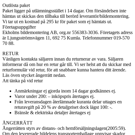
Outlösta paket
Paket ligger på utlämningsstället i 14 dagar. Om försändelsen inte
hämtas ut skickas den tillbaka till berörd leverantör/bildemontering.
Vi tar ut en kostnad på 295 kr för paket som ej hämtats ut.
Företagsuppgifter
Ekholms bildemontering AB, org.nr 556383-3036. Företagets adress
är Ljungsströmsvägen 11, 692 75 Kumla. Telefonnummer 019-570
70 88.
RETUR
Vänligen kontakta säljaren innan du returnerar av vara. Säljaren
informerar då om hur en retur går till. Vi ser helst att du skickar med
returformulär vid retur, för att snabbare kunna hantera ditt ärende.
Läs öven stycket ångerrätt nedan.
Att tänka på vid retur
Anmärkningar ej gjorda inom 14 dagar godkännes ej.
Varor under 200: – inköpspris återtages ej.
Från leveransdagen återlämnade kuranta delar uttages en
returavgift på 20 % av detaljpriset dock lägst 100: -.
Bränsle & elektriska detaljer återtages ej
ÅNGERRÄTT
Ångerrätten styrs av distans- och hemförsäljningslagen(2005:59).
Om den levererade bildelens transportemballage uppvisar skador