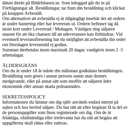
lättast direkt på Bildelsbasen.se. Som inloggad går du in på
Förfrågningar alt. Beställningar, tar fram din beställning och klickar
på knappen Avbeställ.
Om alternativet att avbeställa ej är tillgängligt innebär det att ordern
är under hantering eller har levererats ut. Ordern befinner sig då
inom kort under Levererad / Mottagen. Vänligen ring säljaren
snarast för att öka chansen till att utleveransen kan förhindras. Vid
eventuell leveransförsening har du möjlighet att avbeställa din order
om föreslagen leveranstid ej godtas.
Summan återbetalas inom maximalt 20 dagar, vanligtvis inom 2 -5
arbetsdagar.
ÅLDERSGRÄNS
Om du är under 18 år måste din målsman godkänna beställningen.
Beställning som göres i annan persons namn utan dennes
medgivande, eller på annat sätt som medför att säljaren lider
ekonomisk eller annan skada polisanmäles.
SEKRETESSPOLICY
Informationen du lämnar om dig själv används endast internt på
sajten och hos berörd säljare. Du har rätt att efter begäran få ta del av
de personuppgifter som finns registrerade om dig. Om de är
felaktiga, ofullständiga eller irrelevanta har du rätt att begära att
uppgifterna skall rättas eller raderas.