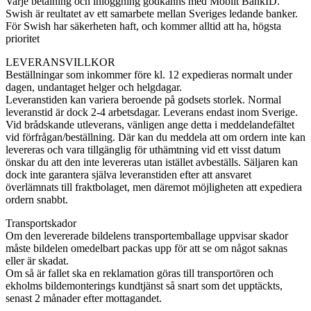
Varje betalning och inloggning godkänns med Mobilt BankID.
Swish är reultatet av ett samarbete mellan Sveriges ledande banker.
För Swish har säkerheten haft, och kommer alltid att ha, högsta
prioritet
LEVERANSVILLKOR
Beställningar som inkommer före kl. 12 expedieras normalt under
dagen, undantaget helger och helgdagar.
Leveranstiden kan variera beroende på godsets storlek. Normal
leveranstid är dock 2-4 arbetsdagar. Leverans endast inom Sverige.
Vid brådskande utleverans, vänligen ange detta i meddelandefältet
vid förfrågan/beställning. Där kan du meddela att om ordern inte kan
levereras och vara tillgänglig för uthämtning vid ett visst datum
önskar du att den inte levereras utan istället avbeställs. Säljaren kan
dock inte garantera själva leveranstiden efter att ansvaret
överlämnats till fraktbolaget, men däremot möjligheten att expediera
ordern snabbt.
Transportskador
Om den levererade bildelens transportemballage uppvisar skador
måste bildelen omedelbart packas upp för att se om något saknas
eller är skadat.
Om så är fallet ska en reklamation göras till transportören och
ekholms bildemonterings kundtjänst så snart som det upptäckts,
senast 2 månader efter mottagandet.