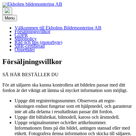
Menu
Välkommen till Ekholms Bildemontering AB
Försäljningsvillkor
GDPR
Miljöpolicy
Råd och tips (motorbyte)
SBR-certifierad
Öppettider
Skip
Försäljningsvillkor
to
content
SÅ HÄR BESTÄLLER DU
Ekholms
För att säljaren ska kunna kontrollera att bildelen passar med ditt
fordon är det viktigt att lämna så mycket information som möjligt.
Uppge ditt registreringsnummer. Observera att regnr-
bildemontering
sökningen endast fungerar som ett hjälpmedel, och garanterar
inte att alla delarna i resultatlistan passar ditt fordon.
Uppge ditt bilfabrikat, bilmodell, kaross och årsmodell.
Uppge originalnummer och/eller artikelnummer.
AB
Informationen finns på din bildel, antingen stansad eller med
etikett. Fotografera denna information och skicka till säljaren.