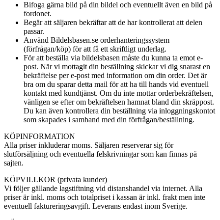
Bifoga gärna bild på din bildel och eventuellt även en bild på
fordonet.
Begär att säljaren bekräftar att de har kontrollerat att delen
passar.
Använd Bildelsbasen.se orderhanteringssystem
(förfrågan/köp) för att få ett skriftligt underlag.
För att beställa via bildelsbasen måste du kunna ta emot e-
post. När vi mottagit din beställning skickar vi dig snarast en
bekräftelse per e-post med information om din order. Det är
bra om du sparar detta mail för att ha till hands vid eventuell
kontakt med kundtjänst. Om du inte mottar orderbekräftelsen,
vänligen se efter om bekräftelsen hamnat bland din skräppost.
Du kan även kontrollera din beställning via inloggningskontot
som skapades i samband med din förfrågan/beställning.
KÖPINFORMATION
Alla priser inkluderar moms. Säljaren reserverar sig för
slutförsäljning och eventuella felskrivningar som kan finnas på
sajten.
KÖPVILLKOR (privata kunder)
Vi följer gällande lagstiftning vid distanshandel via internet. Alla
priser är inkl. moms och totalpriset i kassan är inkl. frakt men inte
eventuell faktureringsavgift. Leverans endast inom Sverige.