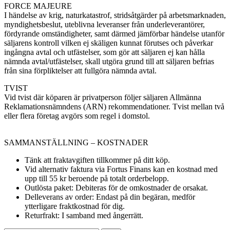
FORCE MAJEURE
I händelse av krig, naturkatastrof, stridsåtgärder på arbetsmarknaden,
myndighetsbeslut, uteblivna leveranser från underleverantörer,
fördyrande omständigheter, samt därmed jämförbar händelse utanför
säljarens kontroll vilken ej skäligen kunnat förutses och påverkar
ingångna avtal och utfästelser, som gör att säljaren ej kan hålla
nämnda avtal/utfästelser, skall utgöra grund till att säljaren befrias
från sina förpliktelser att fullgöra nämnda avtal.
TVIST
Vid tvist där köparen är privatperson följer säljaren Allmänna
Reklamationsnämndens (ARN) rekommendationer. Tvist mellan två
eller flera företag avgörs som regel i domstol.
SAMMANSTÄLLNING – KOSTNADER
Tänk att fraktavgiften tillkommer på ditt köp.
Vid alternativ faktura via Fortus Finans kan en kostnad med
upp till 55 kr beroende på totalt orderbelopp.
Outlösta paket: Debiteras för de omkostnader de orsakat.
Delleverans av order: Endast på din begäran, medför
ytterligare fraktkostnad för dig.
Returfrakt: I samband med ångerrätt.