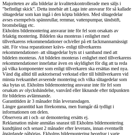
Majoriteten av alla bildelar är kvalitetskontrollerade men säljs i
”befintligt skick”. Detta innebär att Laga inte ansvarar för så kallade
slitagedelar som kan ingå i den köpta bildelen. Med slitagedelar
avses exempelvis spännrullar, remmar, vattenpumpar, tändstift,
bromsbelägg etc.
Ekholms bildemontering ansvarar inte för fel som orsakats av
felaktig montering. Bildelen ska monteras i enlighet med
tillverkarens rekommendationer och/eller på ett fackmannamässigt
sätt. För vissa reparationer krävs- enligt tillverkarens
rekommendationer- att slitagedelar byts ut i samband med att
bildelen monteras. Att bildelen monteras i enlighet med tillverkarens
rekommendationer innefattar även en skyldighet för dig att ta reda
på vilka komponenter som enligt tillverkaren ska ersättas med nya.
Vänd dig alltid till auktoriserad verkstad eller till biltillverkaren vid
minsta tveksamhet avseende montering och vilka slitagedelar som
ska bytas ut. Ekholms bildemontering ansvarar inte för fel som
orsakats av olyckshändelse, vanvård eller liknande efter tidpunkten
för bildelens avlämnande.
Garantitiden är 3 månader från leveransdagen.
Längre garantitid kan förekomma, men framgår då tydligt i
informationen om delen.
Observera att i och -ur demontering ersätts ej.
Reklamation måste anmälas snarast till Ekholms bildemontering
kundtjänst och senast 2 månader efter leverans, innan eventuellt
åtgärdande påbörjas. Ekholms bildemontering beordrar i varje