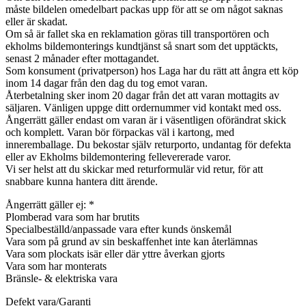
måste bildelen omedelbart packas upp för att se om något saknas
eller är skadat.
Om så är fallet ska en reklamation göras till transportören och
ekholms bildemonterings kundtjänst så snart som det upptäckts,
senast 2 månader efter mottagandet.
Som konsument (privatperson) hos Laga har du rätt att ångra ett köp
inom 14 dagar från den dag du tog emot varan.
Återbetalning sker inom 20 dagar från det att varan mottagits av
säljaren. Vänligen uppge ditt ordernummer vid kontakt med oss.
Ångerrätt gäller endast om varan är i väsentligen oförändrat skick
och komplett. Varan bör förpackas väl i kartong, med
inneremballage. Du bekostar själv returporto, undantag för defekta
eller av Ekholms bildemontering fellevererade varor.
Vi ser helst att du skickar med returformulär vid retur, för att
snabbare kunna hantera ditt ärende.
Ångerrätt gäller ej: *
Plomberad vara som har brutits
Specialbeställd/anpassade vara efter kunds önskemål
Vara som på grund av sin beskaffenhet inte kan återlämnas
Vara som plockats isär eller där yttre åverkan gjorts
Vara som har monterats
Bränsle- & elektriska vara
Defekt vara/Garanti