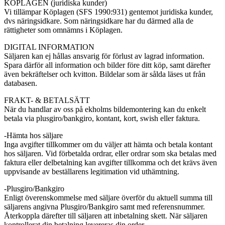
KÖPLAGEN (juridiska kunder)
Vi tillämpar Köplagen (SFS 1990:931) gentemot juridiska kunder,
dvs näringsidkare. Som näringsidkare har du därmed alla de
rättigheter som omnämns i Köplagen.
DIGITAL INFORMATION
Säljaren kan ej hållas ansvarig för förlust av lagrad information.
Spara därför all information och bilder före ditt köp, samt därefter
även bekräftelser och kvitton. Bildelar som är sålda läses ut från
databasen.
FRAKT- & BETALSÄTT
När du handlar av oss på ekholms bildemontering kan du enkelt
betala via plusgiro/bankgiro, kontant, kort, swish eller faktura.
-Hämta hos säljare
Inga avgifter tillkommer om du väljer att hämta och betala kontant
hos säljaren. Vid förbetalda ordrar, eller ordrar som ska betalas med
faktura eller delbetalning kan avgifter tillkomma och det krävs även
uppvisande av beställarens legitimation vid uthämtning.
-Plusgiro/Bankgiro
Enligt överenskommelse med säljare överför du aktuell summa till
säljarens angivna Plusgiro/Bankgiro samt med referensnummer.
Återkoppla därefter till säljaren att inbetalning skett. När säljaren
kontrollerat din betalning levereras din order.