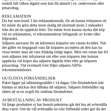
enskilt fall vilken åtgärd som kan bli aktuell t ex. omleverans eller
prisavdrag.
REKLAMATION
Du har som kund 3 års reklamationsrätt, för att kunna reklamera ett
fel måste du göra detta inom skälig tid (normalt inom 2 månader)
från det att du upptäckt felet. Du måste även kunna styrka ditt köp
vid en reklamation, vi rekommenderar bifogande av kvitto eller
följesedel.
Säljaren ansvarar för att informera köparen om varans kvalitet. När
det gäller en begagnad vara får köparen acceptera att den kan ha
vissa brister utan att vara felaktig enligt lagen. Men om varan har fel
som säljaren inte informerat om eller som köparen inte kunnat
upptäcka vid köpet ska säljaren åtgärda felet eller ge köparen
prisavdrag. Vid eventuell tvist följer säljaren ARNs
rekommendationer.
OUTLÖSTA FÖRSÄNDELSER
Paket ligger på utlämningsstället i 14 dagar. Om försändelsen inte
hämtas ut skickas den tillbaka till säljaren. Säljaren förbehåller sig
rätten att ut en avgift för outlösta försändelser.
AVBESTÄLLNING AV PRODUKT
Så länge produkten ej har hunnit paketeras går det bra att avbeställa
dina varor. Om du vill avbeställa en icke förbetald order gör du det